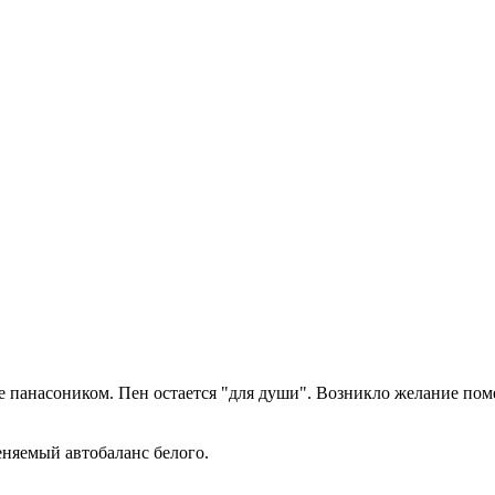
 панасоником. Пен остается "для души". Возникло желание поме
еняемый автобаланс белого.