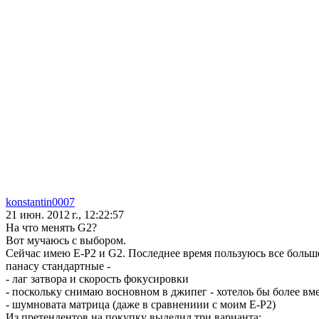
konstantin0007
21 июн. 2012 г., 12:22:57
На что менять G2?
Вот мучаюсь с выбором.
Сейчас имею Е-Р2 и G2. Последнее время пользуюсь все больше
панасу стандартные -
- лаг затвора и скорость фокусировки
- поскольку снимаю восновном в джипег - хотелоь бы более вм
- шумновата матрица (даже в сравнениии с моим Е-Р2)
Из претендентов на покупку выделил три варианта: