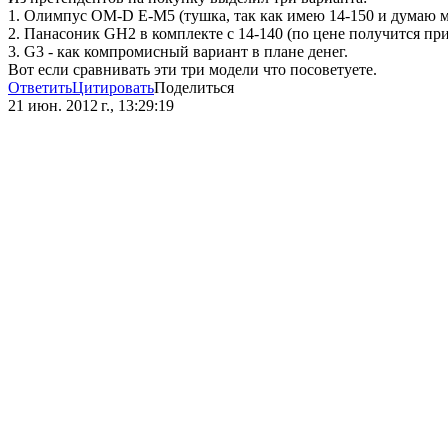
1. Олимпус OM-D E-M5 (тушка, так как имею 14-150 и думаю м
2. Панасоник GН2 в комплекте с 14-140 (по цене получится пр
3. G3 - как компромисный вариант в плане денег.
Вот если сравнивать эти три модели что посоветуете.
Ответить
Цитировать
Поделиться
21 июн. 2012 г., 13:29:19