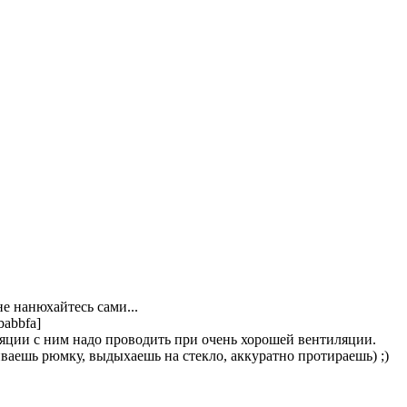
не нанюхайтесь сами...
babbfa]
ляции с ним надо проводить при очень хорошей вентиляции.
аешь рюмку, выдыхаешь на стекло, аккуратно протираешь) ;)