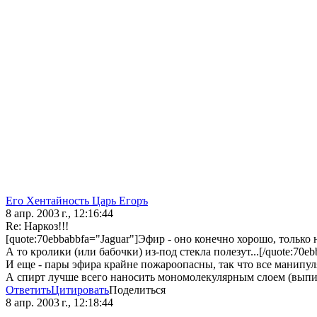
Его Хентайность Царь Егоръ
8 апр. 2003 г., 12:16:44
Re: Наркоз!!!
[quote:70ebbabbfa="Jaguar"]Эфир - оно конечно хорошо, только 
А то кролики (или бабочки) из-под стекла полезут...[/quote:70eb
И еще - пары эфира крайне пожароопасны, так что все манипу
А спирт лучше всего наносить мономолекулярным слоем (выпив
Ответить
Цитировать
Поделиться
8 апр. 2003 г., 12:18:44