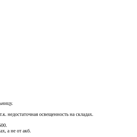
ьницу.
.к. недостаточная освещенность на складах.
500.
х, а не от акб.