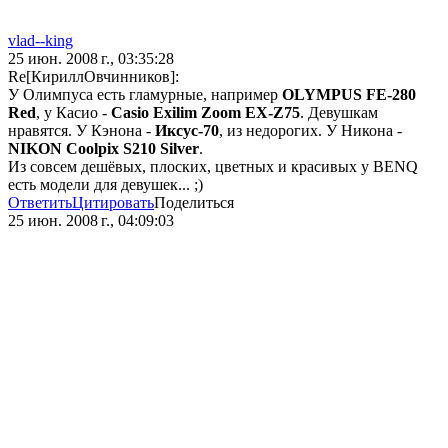
vlad--king
25 июн. 2008 г., 03:35:28
Re[КириллОвчинников]:
У Олимпуса есть гламурные, например
OLYM
PUS FE-280
Red
, у Касио -
Casio Exilim Zoom EX-Z75
. Девушкам
нравятся. У Кэнона -
Иксус-70
, из недорогих. У Никона -
NIKON Coolpix S210 Silver
.
Из совсем дешёвых, плоских, цветных и красивых у BENQ
есть модели для девушек... ;)
Ответить
Цитировать
Поделиться
25 июн. 2008 г., 04:09:03