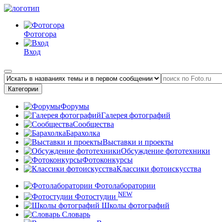
Фотогора
Вход
Категории
Форумы
Галерея фотографий
Сообщества
Барахолка
Выставки и проекты
Обсуждение фототехники
Фотоконкурсы
Классики фотоискусства
Фотолаборатории
NEW
Фотостудии
Школы фотографий
Словарь