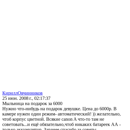
КириллОвчинников
25 июн. 2008 г., 02:17:37
Мыльница на подарок за 6000
Нужно что-нибудь на подарок девушке. Цена до 6000р. В
камере нужен один режим- автоматический! )) желательно,
чтоб корпус цветной. Всякие canon A что-то там не
советовать...и ещё обязательно,чтоб никаких батареек АА -
только аккумулятор. Заранее спасибо за советы.