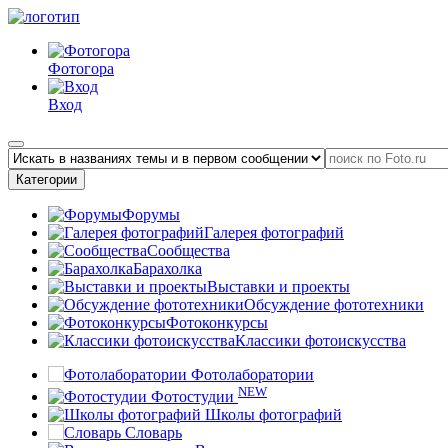
Фотогора
Вход
Категории
Форумы
Галерея фотографий
Сообщества
Барахолка
Выставки и проекты
Обсуждение фототехники
Фотоконкурсы
Классики фотоискусства
Фотолаборатории
NEW
Фотостудии
Школы фотографий
Словарь