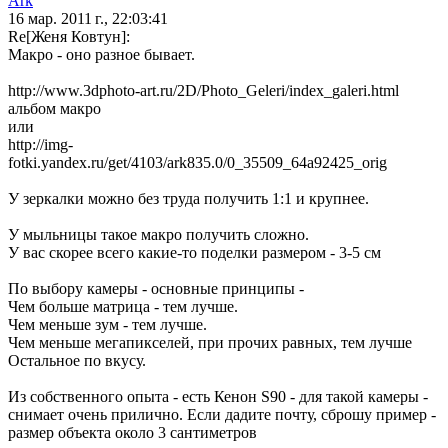
Ark
16 мар. 2011 г., 22:03:41
Re[Женя Ковтун]:
Макро - оно разное бывает.
http://www.3dphoto-art.ru/2D/Photo_Geleri/index_galeri.html
альбом макро
или
http://img-
fotki.yandex.ru/get/4103/ark835.0/0_35509_64a92425_orig
У зеркалки можно без труда получить 1:1 и крупнее.
У мыльницы такое макро получить сложно.
У вас скорее всего какие-то поделки размером - 3-5 см
По выбору камеры - основные принципы -
Чем больше матрица - тем лучше.
Чем меньше зум - тем лучше.
Чем меньше мегапикселей, при прочих равных, тем лучше
Остальное по вкусу.
Из собственного опыта - есть Кенон S90 - для такой камеры -
снимает очень прилично. Если дадите почту, сброшу пример -
размер объекта около 3 сантиметров