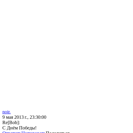
noir.
9 мая 2013 г., 23:30:00
Re[Bob]:
С Днём Победы!