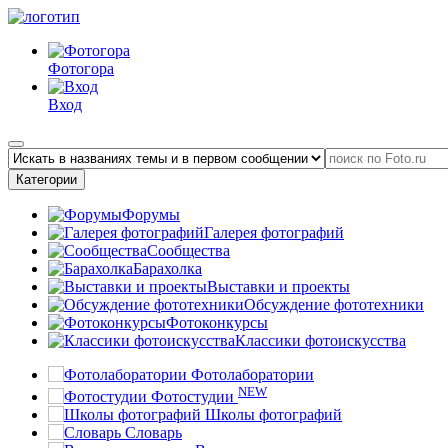
Фотогора
Вход
Категории
Форумы
Галерея фотографий
Сообщества
Барахолка
Выставки и проекты
Обсуждение фототехники
Фотоконкурсы
Классики фотоискусства
Фотолаборатории
NEW
Фотостудии
Школы фотографий
Словарь