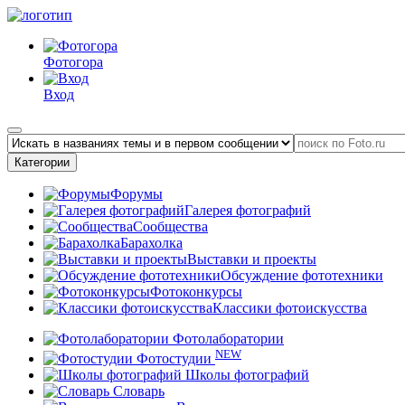
Фотогора
Вход
Категории
Форумы
Галерея фотографий
Сообщества
Барахолка
Выставки и проекты
Обсуждение фототехники
Фотоконкурсы
Классики фотоискусства
Фотолаборатории
NEW
Фотостудии
Школы фотографий
Словарь