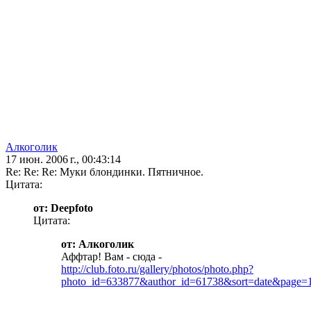
Алкоголик
17 июн. 2006 г., 00:43:14
Re: Re: Re: Муки блондинки. Пятничное.
Цитата:
от: Deepfoto
Цитата:
от: Алкоголик
Аффтар! Вам - сюда -
http://club.foto.ru/gallery/photos/photo.php?
photo_id=633877&author_id=61738&sort=date&page=