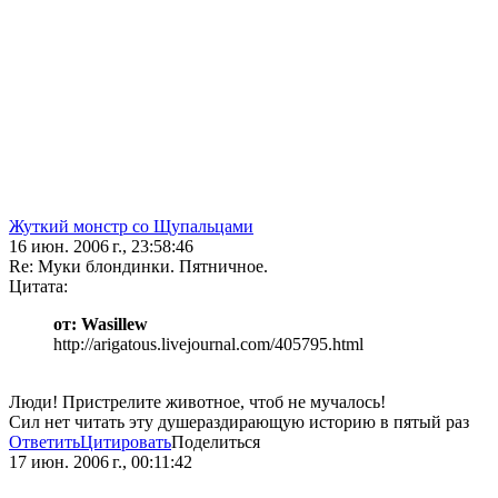
Жуткий монстр со Щупальцами
16 июн. 2006 г., 23:58:46
Re: Муки блондинки. Пятничное.
Цитата:
от: Wasillew
http://arigatous.livejournal.com/405795.html
Люди! Пристрелите животное, чтоб не мучалось!
Сил нет читать эту душераздирающую историю в пятый раз
Ответить
Цитировать
Поделиться
17 июн. 2006 г., 00:11:42