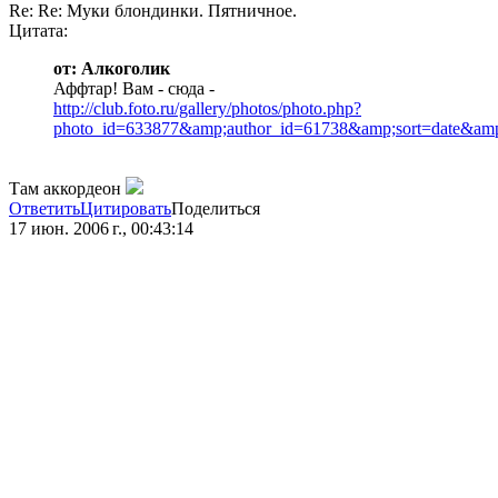
Re: Re: Муки блондинки. Пятничное.
Цитата:
от: Алкоголик
Аффтар! Вам - сюда -
http://club.foto.ru/gallery/photos/photo.php?
photo_id=633877&amp;author_id=61738&amp;sort=date&am
Там аккордеон
Ответить
Цитировать
Поделиться
17 июн. 2006 г., 00:43:14