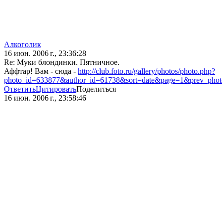
Алкоголик
16 июн. 2006 г., 23:36:28
Re: Муки блондинки. Пятничное.
Аффтар! Вам - сюда -
http://club.foto.ru/gallery/photos/photo.php?
photo_id=633877&author_id=61738&sort=date&page=1&prev_pho
Ответить
Цитировать
Поделиться
16 июн. 2006 г., 23:58:46