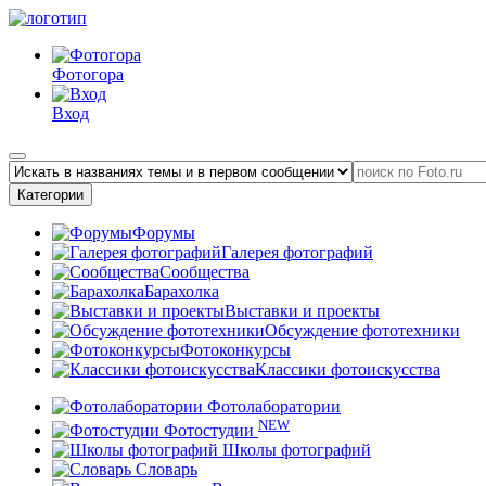
Фотогора
Вход
Категории
Форумы
Галерея фотографий
Сообщества
Барахолка
Выставки и проекты
Обсуждение фототехники
Фотоконкурсы
Классики фотоискусства
Фотолаборатории
NEW
Фотостудии
Школы фотографий
Словарь