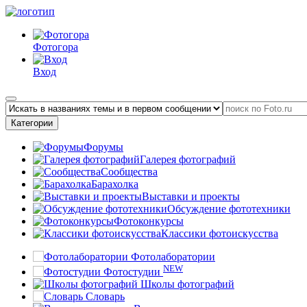
Фотогора
Вход
Категории
Форумы
Галерея фотографий
Сообщества
Барахолка
Выставки и проекты
Обсуждение фототехники
Фотоконкурсы
Классики фотоискусства
Фотолаборатории
NEW
Фотостудии
Школы фотографий
Словарь