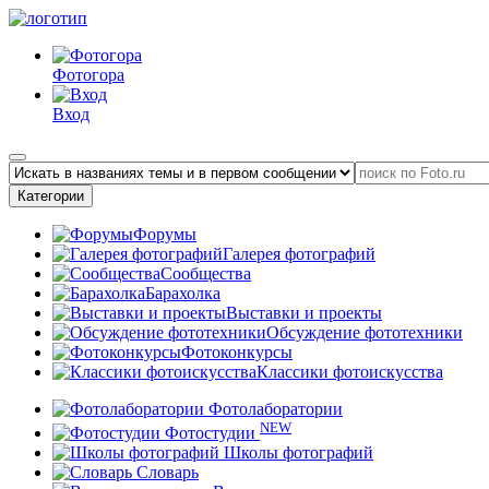
Фотогора
Вход
Категории
Форумы
Галерея фотографий
Сообщества
Барахолка
Выставки и проекты
Обсуждение фототехники
Фотоконкурсы
Классики фотоискусства
Фотолаборатории
NEW
Фотостудии
Школы фотографий
Словарь