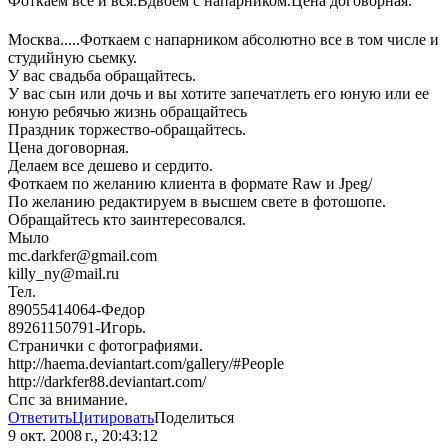
Фоткаем все и вся.Вдвоем с напарником.Цена договорная.
Москва.....Фоткаем с напарником абсолютно все в том числе и
студийную сьемку.
У вас свадьба обращайтесь.
У вас сын или дочь и вы хотите запечатлеть его юную или ее
юную ребячью жизнь обращайтесь
Праздник торжество-обращайтесь.
Цена договорная.
Делаем все дешево и сердито.
Фоткаем по желанию клиента в формате Raw и Jpeg/
По желанию редактируем в высшем свете в фотошопе.
Обращайтесь кто заинтересовался.
Мыло
mc.darkfer@gmail.com
killy_ny@mail.ru
Тел.
89055414064-Федор
89261150791-Игорь.
Странички с фотографиями.
http://haema.deviantart.com/gallery/#People
http://darkfer88.deviantart.com/
Спс за внимание.
Ответить
Цитировать
Поделиться
9 окт. 2008 г., 20:43:12