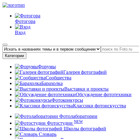
Фотогора
Вход
Категории
Форумы
Галерея фотографий
Сообщества
Барахолка
Выставки и проекты
Обсуждение фототехники
Фотоконкурсы
Классики фотоискусства
Фотолаборатории
NEW
Фотостудии
Школы фотографий
Словарь