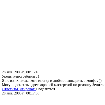
28 янв. 2003 г., 00:15:16
Уроды неистребимы :-(
Я не из их числа, хотя иногда и люблю нашкодить в конфе :-))
Могу подсказать адрес хорошей мастерской по ремонту Зенитов
Ответить
Цитировать
Поделиться
28 янв. 2003 г., 00:17:38