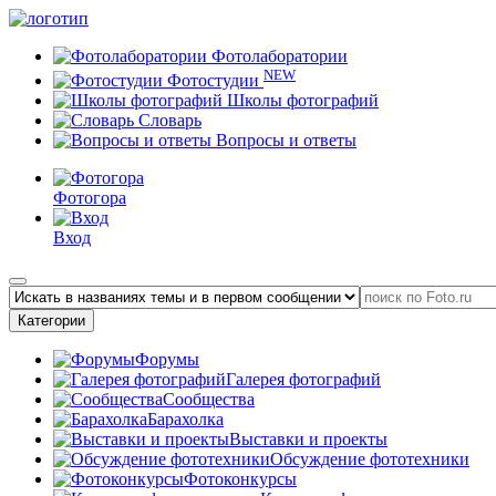
Фотолаборатории
NEW
Фотостудии
Школы фотографий
Словарь
Вопросы и ответы
Фотогора
Вход
Категории
Форумы
Галерея фотографий
Сообщества
Барахолка
Выставки и проекты
Обсуждение фототехники
Фотоконкурсы