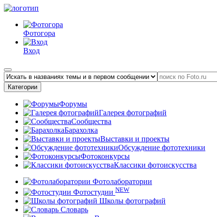
Фотогора
Вход
Категории
Форумы
Галерея фотографий
Сообщества
Барахолка
Выставки и проекты
Обсуждение фототехники
Фотоконкурсы
Классики фотоискусства
Фотолаборатории
NEW
Фотостудии
Школы фотографий
Словарь