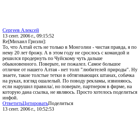
Сергеев Алексей
13 сент. 2006 г., 09:15:52
Re[Михаил Гризли]:
То, что Алтай есть не только в Монголии - чистая правда, я по
нему 20 лет брожу. А в этом году не срослось с командой и
решился продернуть по Чуйскому чуть дальше
обыкновенного. Поверьте, не пожалел. Самое большое
отличие от нашего Алтая - нет толп "любителей природы". Ну
знаете, такие толстые тетки в обтягивающих штанах, собачка
на руках, взгляд ошалелый. По поводу рекламы, извиняюсь,
если нарушил правила/, но поверьте, партнером в фирме, на
которую дана ссылка, не являюсь. Просто хотелось поделиться
инфой.
Ответить
Цитировать
Поделиться
13 сент. 2006 г., 10:52:53