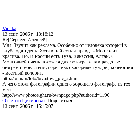
Vichka
13 сент. 2006 г., 13:18:12
Re[Сергеев Алексей]:
Мдя. Звучит как реклама. Особенно от человека который в
клубе один день. Хотя в ней есть и правда - Монголия
красива. Но. В России есть Тува, Хакассия, Алтай. С
Монголией очень похоже а для фотографа там раздолье
безграничное: степи, горы, высокогорные тундры, кочевники
- местный колорит.
http://tutur.ru/foto/tuva/tuva_pic_2.htm
А чего стоят фотографии одного хорошего фотографа из тех
мест:
http://www.photosight.ru/ownpage.php?authorid=1196
Ответить
Цитировать
Поделиться
13 сент. 2006 г., 15:45:07