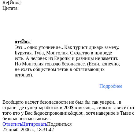
Re[Йож]:
Цитата:
от:Йож
Эээ... одно уточнение.. Как турист-дикарь замечу.
Бурятия, Тува, Монголия. Сходство в природе
есть. А человек из Европы и разницы не заметит.
Но Монголия гораздо безопаснее. (Если, конечно,
не ехать обществом теток в обтягивающих
штонах).
Подробнее
Вообщето насчет безопасности не был бы так уверен... в
стране где супер заработок в 200$ в месяц..., сильно зависит от
того кто у Вас &quot;проводник&quot;, хотя наверное в Тыве с
безопасностью также...
Ответить
Цитировать
Поделиться
25 нояб. 2006 г., 18:31:42