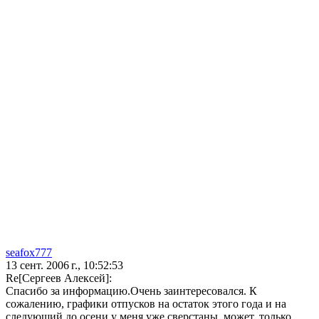
seafox777
13 сент. 2006 г., 10:52:53
Re[Сергеев Алексей]:
Спасибо за информацию.Очень заинтересовался. К
сожалению, графики отпусков на остаток этого года и на
следующий до осени у меня уже сверстаны, может, только