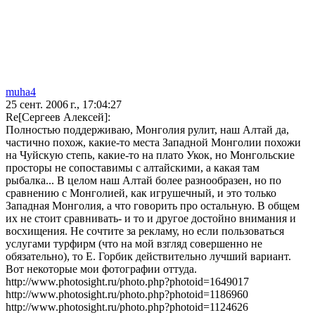
muha4
25 сент. 2006 г., 17:04:27
Re[Сергеев Алексей]:
Полностью поддерживаю, Монголия рулит, наш Алтай да,
частично похож, какие-то места Западной Монголии похожи
на Чуйскую степь, какие-то на плато Укок, но Монгольские
просторы не сопоставимы с алтайскими, а какая там
рыбалка... В целом наш Алтай более разнообразен, но по
сравнению с Монголией, как игрушечный, и это только
Западная Монголия, а что говорить про остальную. В общем
их не стоит сравнивать- и то и другое достойно внимания и
восхищения. Не сочтите за рекламу, но если пользоваться
услугами турфирм (что на мой взгляд совершенно не
обязательно), то Е. Горбик действительно лучший вариант.
Вот некоторые мои фотографии оттуда.
http://www.photosight.ru/photo.php?photoid=1649017
http://www.photosight.ru/photo.php?photoid=1186960
http://www.photosight.ru/photo.php?photoid=1124626