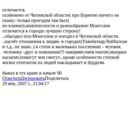
отличается.
особеннно от Читинской области( про Бурятию ничего не
скажу- только проездом там был)
по климату,живописности и разнообразию Монголия
отличается в гораздо лучшую сторону!
..обьездил пол-Монголии и поездил в Читинской области.
..насчёт отношения к людям- в городах(Уланбатаар,Чойбалсан
и т.д.. не знаю..) в степи и маленьких поселениях - человек
-человеку -друг и помошник!!! накормят,чаем напоят,махорки
насыпят,помогут чем смогут...кроме особенности степной
жизни отпечаток на людей накладывает и буддизм.
бывал в тех краях в начале 90
Ответить
Цитировать
Поделиться
29 янв. 2007 г., 21:04:17