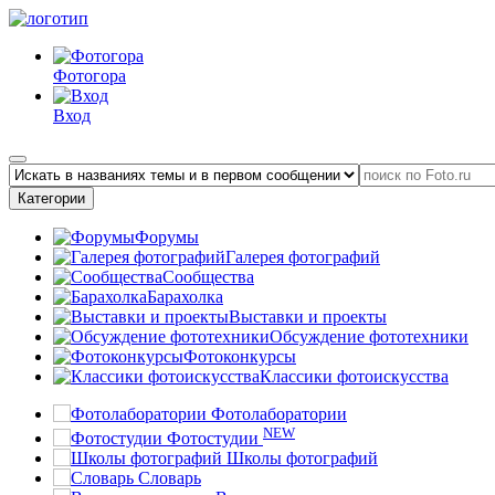
Фотогора
Вход
Категории
Форумы
Галерея фотографий
Сообщества
Барахолка
Выставки и проекты
Обсуждение фототехники
Фотоконкурсы
Классики фотоискусства
Фотолаборатории
NEW
Фотостудии
Школы фотографий
Словарь