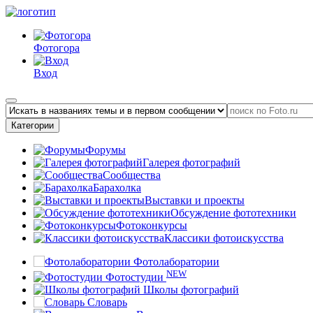
Фотогора
Вход
Категории
Форумы
Галерея фотографий
Сообщества
Барахолка
Выставки и проекты
Обсуждение фототехники
Фотоконкурсы
Классики фотоискусства
Фотолаборатории
NEW
Фотостудии
Школы фотографий
Словарь