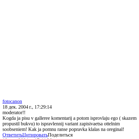
fotocanon
18 дек. 2004 г., 17:29:14
moderator!!
Kogda ja pisu v galleree komentarij a potom isprovlaju ego ( skazem
propustil bukvu) to ispravlennij variant zapisivaetsa ottelnim
soobseniem! Kak ja pomnu ranse popravka klalas na oreginal!
Ответить
Цитировать
Поделиться