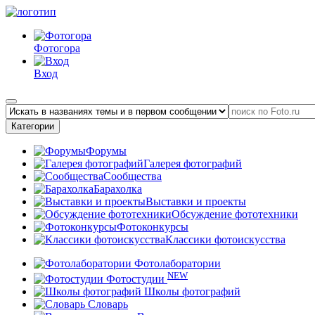
Фотогора
Вход
Категории
Форумы
Галерея фотографий
Сообщества
Барахолка
Выставки и проекты
Обсуждение фототехники
Фотоконкурсы
Классики фотоискусства
Фотолаборатории
NEW
Фотостудии
Школы фотографий
Словарь