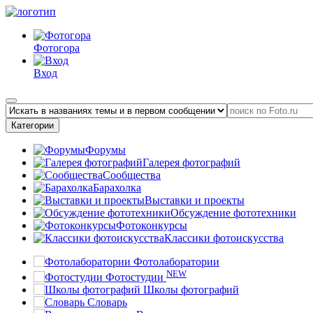
Фотогора
Вход
Категории
Форумы
Галерея фотографий
Сообщества
Барахолка
Выставки и проекты
Обсуждение фототехники
Фотоконкурсы
Классики фотоискусства
Фотолаборатории
NEW
Фотостудии
Школы фотографий
Словарь