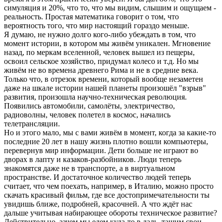
симуляция и 20%, что то, что мы видим, слышим и ощущаем -
реальность. Простая математика говорит о том, что
вероятность того, что мир настоящий гораздо меньше.
Я думаю, не нужно долго кого-либо убеждать в том, что
момент истории, в котором мы живём уникален. Мгновение
назад, по меркам вселенной, человек вышел из пещеры,
освоил сельское хозяйство, придумал колесо и т.д. Но мы
живём не во времена древнего Рима и не в средние века.
Только что, в отрезок времени, который вообще незаметен
даже на шкале истории нашей планеты произошёл "взрыв"
развития, произошла научно-техническая революция.
Появились автомобили, самолёты, электричество,
радиоволны, человек полетел в космос, начались
телетрансляции.
Но и этого мало, мы с вами живём в момент, когда за какие-то
последние 20 лет в нашу жизнь плотно вошли компьютеры,
перевернув мир информации. Дети больше не играют во
дворах в лапту и казаков-разбойников. Люди теперь
знакомятся даже не в транспорте, а в виртуальном
пространстве. И достаточное количество людей теперь
считает, что чем поехать, например, в Италию, можно просто
скачать красивый фильм, где все достопримечательности ты
увидишь ближе, подробней, красочней. А что ждёт нас
дальше учитывая набирающее обороты техническое развитие?
Действительно, зачем мы едем куда-то в даль, тащим свои