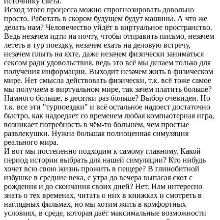
источнику света.
Исход этого процесса можно спрогнозировать довольно
просто. Работать в скором будущем будут машины. А что же
делать нам? Человечество уйдёт в виртуальное пространство.
Ведь незачем идти на почту, чтобы отправить письмо, незачем
лететь в тур поездку, незачем ехать на деловую встречу,
незачем плыть на яхте, даже незачем физически заниматься
сексом ради удовольствия, ведь это всё мы делаем только для
получения информации. Выходит незачем жить в физическом
мире. Нет смысла действовать физически, т.к. всё тоже самое
мы получаем в виртуальном мире, так зачем платить больше?
Намного больше, в десятки раз больше? Выбор очевиден. Но
т.к. все эти "турпоездки" и всё остальное надоест достаточно
быстро, как надоедает со временем любая компьютерная игра,
возникает потребность в чём-то большем, чем простые
развлекушки. Нужна большая полноценная симуляция
реального мира.
И вот мы постепенно подходим к самому главному. Какой
период истории выбрать для нашей симуляции? Кто нибудь
хочет всю свою жизнь прожить в пещере? В глинобитной
избушке в средние века, с утра до вечера выпасая скот с
рождения и до скончания своих дней? Нет. Нам интересно
знать о тех временах, читать о них в книжках и смотреть в
наглядных фильмах, но мы хотим жить в комфортных
условиях, в среде, которая даёт максимальные возможности