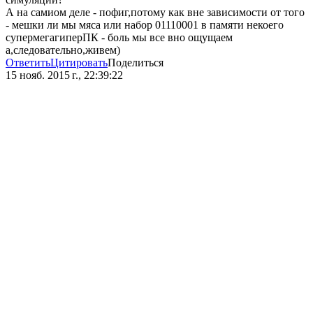
А на самиом деле - пофиг,потому как вне зависимости от того
- мешки ли мы мяса или набор 01110001 в памяти некоего
супермегагиперПК - боль мы все вно ощущаем
а,следовательно,живем)
Ответить
Цитировать
Поделиться
15 нояб. 2015 г., 22:39:22