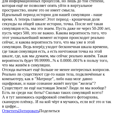
для информационных процессов, но лишь до той степени,
которая ещё не позволяет опять уйти в виртуальное
пространство, иначе это не имеет смысла.
Идеальный период истории для нашей симуляции - наше
время. А теперь главное! Этот период - крошечная доля
секунды на общей шкале истории, точка. После неё такая
симуляция есть, мы это знаем. Пусть даже не через 50-200 лет,
пусть через 500, это не важно. Какова вероятность того, что
этот уникальнейший момент истории происходит реально
сейчас, и какова вероятность того, что мы уже в этой
симуляции. Ведь вперёд уходит бесконечная шкала времени,
где такая симуляция есть, а есть ничтожная точка на этой
шкале, где, как мы думаем, мы сейчас реально живём. Такая
вероятность будет 99.99999...% к 0.0000..001% в пользу того,
что мы живём в симуляции.
Отсюда вытекает ещё больше не менее интересных вопросов.
Реально ли существуют где-то наши тела, подключённые к
компьютеру, как в "Матрице", либо наш мозг давно
оцифрован, и наше сознание живёт внутри "железа"?
Существует ли ещё настоящая Земля? Люди ли мы вообще?
Есть ли среди нас боты? Сколько таких симуляций всего?
А я тут занимаюсь оцифровкой семейного фотоархива,
сканирую плёнку.. И на кой чёрт я мучаюсь, если всё это и так
в цифре...
Ответить
Цитировать
Поделиться