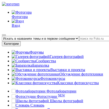
Фотогора
Вход
Категории
Форумы
Галерея фотографий
Сообщества
Барахолка
Выставки и проекты
Обсуждение фототехники
Фотоконкурсы
Классики фотоискусства
Фотолаборатории
NEW
Фотостудии
Школы фотографий
Словарь