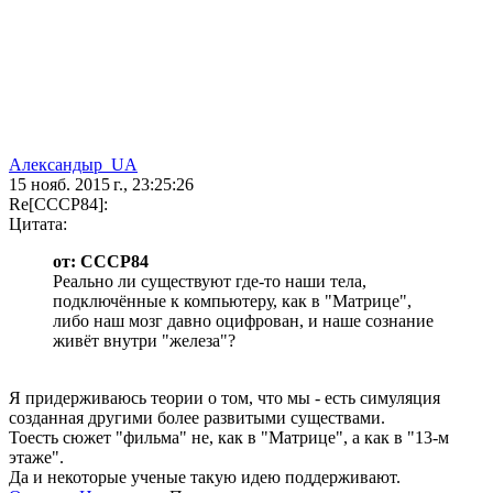
Александыр_UA
15 нояб. 2015 г., 23:25:26
Re[CCCP84]:
Цитата:
от: CCCP84
Реально ли существуют где-то наши тела,
подключённые к компьютеру, как в "Матрице",
либо наш мозг давно оцифрован, и наше сознание
живёт внутри "железа"?
Я придерживаюсь теории о том, что мы - есть симуляция
созданная другими более развитыми существами.
Тоесть сюжет "фильма" не, как в "Матрице", а как в "13-м
этаже".
Да и некоторые ученые такую идею поддерживают.