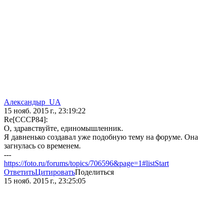
Александыр_UA
15 нояб. 2015 г., 23:19:22
Re[CCCP84]:
О, здравствуйте, единомышленник.
Я давненько создавал уже подобную тему на форуме. Она
загнулась со временем.
---
https://foto.ru/forums/topics/706596&page=1#listStart
Ответить
Цитировать
Поделиться
15 нояб. 2015 г., 23:25:05