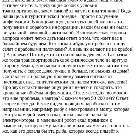
физические тела, требующие особых условий
транспортировки, зачем самолёты жгут тонны топлива? Ведь
наша цель в туристической поездке - просто получение
информации. В конце-концов, вся суть нашей жизни - это
получение и обработка информации, какой бы она ни была:
визуальной, звуковой, тактильной. Экономическая сторона
вопроса может легко дать нам ответ о том, что ждёт нас в
ближайшем будущем. Кто когда-нибудь употреблял в пищу
салат с крабовыми палочками? А ведь их делают не из крабов!
:) А почему? Потому что это на порядок дешевле. Так зачем
же тогда транспортировать своё физическое тело на другую
сторону Земли, если можно получить всё, что мы хотим там
получить, а скорее даже лучше и больше, не выходя из дома?
Составляет ли большую проблему замена сигнала от
настоящих глаз, синтетическим сигналом того-же качества?
Про звук и тактильные ощущения нечего и говорить, это
крошечные объёмы информации. Ответ: сегодня, возможно
это ещё проблема, а завтра? Скажем через 50-200 лет? Ответ
скорее всего да. Я уже видел по ящику наработки в этом
направлении, например рыбу с электродами в мозгу, которая
смотря камерой вместо глаз, посылала сигналы на
электромоторы, и маленький робот ехал прямиком к
лампочке, которую ему зажигали в разных местах, точно так-
же, как это делала бы эта рыба, которая всегда плывёт к