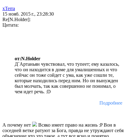
xTerra
15 нояб. 2015 г., 23:28:30
Re[N.Holder]:
Цитата:
от:N.Holder
Д`Артаньян чувствовал, что тупеет; ему казалось,
что он находится в доме для умалишенных и что
сейчас он тоже сойдет с ума, как уже сошли те,
которые находились перед ним. Но он вынужден
был молчать, так как совершенно не понимал, о
чем идет речь. :D
Подробнее
А почему нет
Всяко имеет право на жизнь :P Вон в
соседней ветке ратуют за Бога, правда не утруждают себя
объяснение что это такое, а тут все ясно и понятно