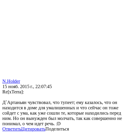
N.Holder
15 нояб. 2015 г., 22:07:45
Re[xTerra]:
Д`Артаньян чувствовал, что тупеет; ему казалось, что он
находится в доме для умалишенных и что сейчас он тоже
сойдет с ума, как уже сошли те, которые находились перед
ним. Но он вынужден был молчать, так как совершенно не
понимал, о чем идет речь. :D
Ответить
Цитировать
Поделиться