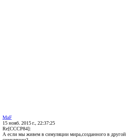
MaF
15 нояб. 2015 г., 22:37:25
Re[CCCP84]:
А если мы живем в симуляции мира,созданного в другой
симуляции?