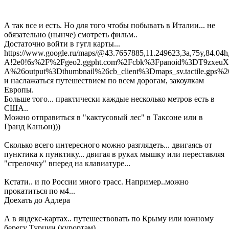
А так все и есть. Но для того чтобы побывать в Италии... не
обязательно (нынче) смотреть фильм..
Достаточно войти в гугл карты...
https://www.google.ru/maps/@43.7657885,11.249623,3a,75y,84.04
A!2e0!6s%2F%2Fgeo2.ggpht.com%2Fcbk%3Fpanoid%3DT9zxeuXr
A%26output%3Dthumbnail%26cb_client%3Dmaps_sv.tactile.g
и наслажаться путешествием по всем дорогам, закоулкам
Европы.
Больше того... практически каждые несколько метров есть в
США..
Можно отправиться в "кактусовый лес" в Таксоне или в
Гранд Каньон)))
Сколько всего интересного можно разглядеть... двигаясь от
пунктика к пунктику... двигая в руках мышку или переставляя
"стрелочку" вперед на клавиатуре...
Кстати.. и по России много трасс. Например..можно
прокатиться по м4...
Доехать до Адлера
А в яндекс-картах.. путешествовать по Крыму или южному
берегу Турции (курортам)