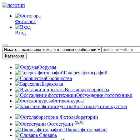
Фотогора
Вход
Категории
Форумы
Галерея фотографий
Сообщества
Барахолка
Выставки и проекты
Обсуждение фототехники
Фотоконкурсы
Классики фотоискусства
Фотолаборатории
NEW
Фотостудии
Школы фотографий
Словарь