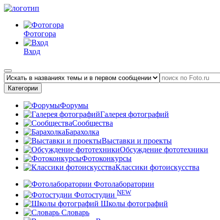
Фотогора
Вход
Категории
Форумы
Галерея фотографий
Сообщества
Барахолка
Выставки и проекты
Обсуждение фототехники
Фотоконкурсы
Классики фотоискусства
Фотолаборатории
NEW
Фотостудии
Школы фотографий
Словарь