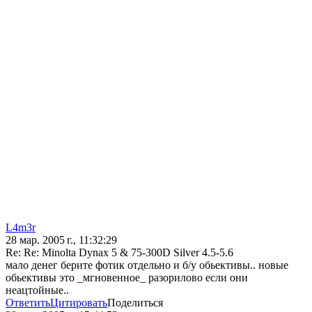
L4m3r
28 мар. 2005 г., 11:32:29
Re: Re: Minolta Dynax 5 & 75-300D Silver 4.5-5.6
мало денег берите фотик отдельно и б/у обьективы.. новые
обьективы это _мгновенное_ разорилово если они
неацтойные..
Ответить
Цитировать
Поделиться