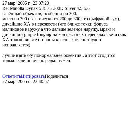
27 мар. 2005 г., 23:37:20
Re: Minolta Dynax 5 & 75-300D Silver 4.5-5.6
гавённый объектив, особенно на 300.
мыло на 300 (фактически от 200 до 300 это цыфравой зум),
дичайшие ХА в нерезкости (что ближе точки фокуса
малиновое наружу а что дальше зелёное наружу, мрак) и
дичайший purple fringing на контрастных перепадах света (как
ХА только во все стороны красные, очень трудно
исправляется)
лучше взять б/у понормальнее обьектив.. а этот сгодится
только если он очень редко нужен.
Ответить
Цитировать
Поделиться
27 мар. 2005 г., 23:40:57