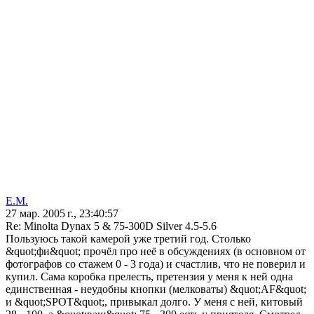
Е.М.
27 мар. 2005 г., 23:40:57
Re: Minolta Dynax 5 & 75-300D Silver 4.5-5.6
Пользуюсь такой камерой уже третий год. Столько
&quot;фи&quot; прочёл про неё в обсуждениях (в основном от
фотографов со стажем 0 - 3 года) и счастлив, что не поверил и
купил. Сама коробка прелесть, претензия у меня к ней одна
единственная - неудобны кнопки (мелковаты) &quot;AF&quot;
и &quot;SPOT&quot;, привыкал долго. У меня с ней, китовый