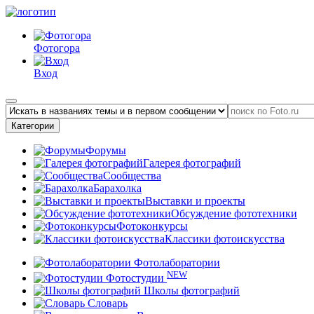
Фотогора
Вход
Категории
Форумы
Галерея фотографий
Сообщества
Барахолка
Выставки и проекты
Обсуждение фототехники
Фотоконкурсы
Классики фотоискусства
Фотолаборатории
NEW
Фотостудии
Школы фотографий
Словарь