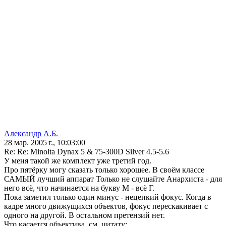
Александр А.Б.
28 мар. 2005 г., 10:03:00
Re: Re: Minolta Dynax 5 & 75-300D Silver 4.5-5.6
У меня такой же комплект уже третий год.
Про пятёрку могу сказать только хорошее. В своём классе
САМЫЙ лучший аппарат Только не слушайте Анархиста - для
него всё, что начинается на букву М - всё Г.
Пока заметил только один минус - нецепкий фокус. Когда в
кадре много движущихся объектов, фокус перескакивает с
одного на другой. В остальном претензий нет.
Что касается объектива, см. цитату: