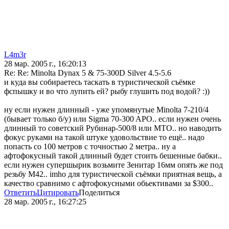
L4m3r
28 мар. 2005 г., 16:20:13
Re: Re: Minolta Dynax 5 & 75-300D Silver 4.5-5.6
и куда вы собираетесь таскать в туристической съёмке
фспышку и во что лупить ей? рыбу глушить под водой? :))
ну если нужен длинный - уже упомянутые Minolta 7-210/4
(бывает только б/у) или Sigma 70-300 APO.. если нужен очень
длинный то советский Рубинар-500/8 или МТО.. но наводить
фокус руками на такой штуке удовольствие то ещё.. надо
попасть со 100 метров с точностью 2 метра.. ну а
афтофокусный такой длинный будет стоить бешенные бабки..
если нужен супершырик возьмите Зенитар 16мм опять же под
резьбу М42.. imho для туристической съёмки приятная вещь, а
качество сравнимо с афтофокусными обьективами за $300..
Ответить
Цитировать
Поделиться
28 мар. 2005 г., 16:27:25