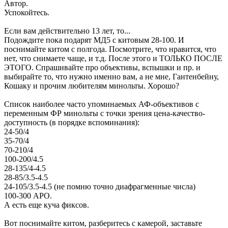
Автор.
Успокойтесь.
Если вам действительно 13 лет, то...
Подождите пока подарят МД5 с китовым 28-100. И
поснимайте китом с полгода. Посмотрите, что нравится, что
нет, что снимаете чаще, и т.д. После этого и ТОЛЬКО ПОСЛЕ
ЭТОГО. Спрашивайте про объективы, вспышки и пр. и
выбирайте то, что нужно именно вам, а не мне, Гантенбейну,
Кошаку и прочим любителям минольты. Хорошо?
Список наиболее часто упоминаемых АФ-объективов с
переменным ФР минольты с точки зрения цена-качество-
доступность (в порядке вспоминания):
24-50/4
35-70/4
70-210/4
100-200/4.5
28-135/4-4.5
28-85/3.5-4.5
24-105/3.5-4.5 (не помню точно диафрагменные числа)
100-300 АРО.
А есть еще куча фиксов.
Вот поснимайте китом, разберитесь с камерой, заставьте