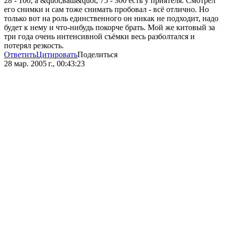
28 - 100, а &quot;ваш&quot; 75 - 300 есть у приятеля. Смотрел
его снимки и сам тоже снимать пробовал - всё отлично. Но
только вот на роль единственного он никак не подходит, надо
будет к нему и что-нибудь покорче брать. Мой же китовый за
три года очень интенсивной съёмки весь разболтался и
потерял резкость.
Ответить
Цитировать
Поделиться
28 мар. 2005 г., 00:43:23