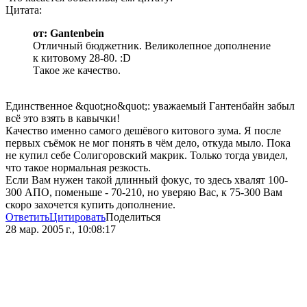
Цитата:
от: Gantenbein
Отличный бюджетник. Великолепное дополнение
к китовому 28-80. :D
Такое же качество.
Единственное &quot;но&quot;: уважаемый Гантенбайн забыл
всё это взять в кавычки!
Качество именно самого дешёвого китового зума. Я после
первых съёмок не мог понять в чём дело, откуда мыло. Пока
не купил себе Солигоровский макрик. Только тогда увидел,
что такое нормальная резкость.
Если Вам нужен такой длинный фокус, то здесь хвалят 100-
300 АПО, поменьше - 70-210, но уверяю Вас, к 75-300 Вам
скоро захочется купить дополнение.
Ответить
Цитировать
Поделиться
28 мар. 2005 г., 10:08:17