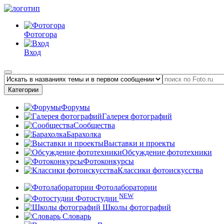
Фотогора
Вход
Категории
Форумы
Галерея фотографий
Сообщества
Барахолка
Выставки и проекты
Обсуждение фототехники
Фотоконкурсы
Классики фотоискусства
Фотолаборатории
NEW
Фотостудии
Школы фотографий
Словарь