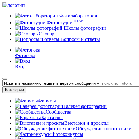
Фотолаборатории
NEW
Фотостудии
Школы фотографий
Словарь
Вопросы и ответы
Фотогора
Вход
Категории
Форумы
Галерея фотографий
Сообщества
Барахолка
Выставки и проекты
Обсуждение фототехники
Фотоконкурсы