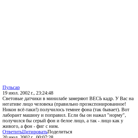
Пульсар
19 июл. 2002 г., 23:24:48
Световые датчики в минилабе замеряют ВЕСЬ кадр. У Вас на
негативе лицо человека (правильно проэкспонированное!
Никон всё-таки!) получилось темнее фона (так бывает). Вот
лаборант машину и поправил. Если бы он нажал "норму",
получился бы серый фон и белое лицо, а так - лицо как у
живого, а фон - фиг с ним.
Ответить
Цитировать
Поделиться
20 июл. 2002 г., 00:07:28