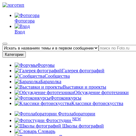
Фотогора
Вход
Категории
Форумы
Галерея фотографий
Сообщества
Барахолка
Выставки и проекты
Обсуждение фототехники
Фотоконкурсы
Классики фотоискусства
Фотолаборатории
NEW
Фотостудии
Школы фотографий
Словарь