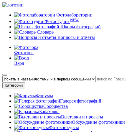
Фотолаборатории
NEW
Фотостудии
Школы фотографий
Словарь
Вопросы и ответы
Фотогора
Вход
Категории
Форумы
Галерея фотографий
Сообщества
Барахолка
Выставки и проекты
Обсуждение фототехники
Фотоконкурсы