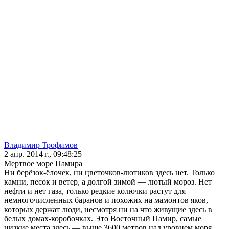
Владимир Трофимов
2 апр. 2014 г., 09:48:25
Мертвое море Памира
Ни берёзок-ёлочек, ни цветочков-лютиков здесь нет. Только
камни, песок и ветер, а долгой зимой — лютый мороз. Нет
нефти и нет газа, только редкие колючки растут для
немногочисленных баранов и похожих на мамонтов яков,
которых держат люди, несмотря ни на что живущие здесь в
белых домах-коробочках. Это Восточный Памир, самые
низкие места здесь — выше 3600 метров над уровнем моря.