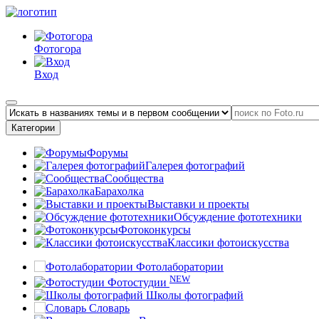
Фотогора
Вход
Категории
Форумы
Галерея фотографий
Сообщества
Барахолка
Выставки и проекты
Обсуждение фототехники
Фотоконкурсы
Классики фотоискусства
Фотолаборатории
NEW
Фотостудии
Школы фотографий
Словарь