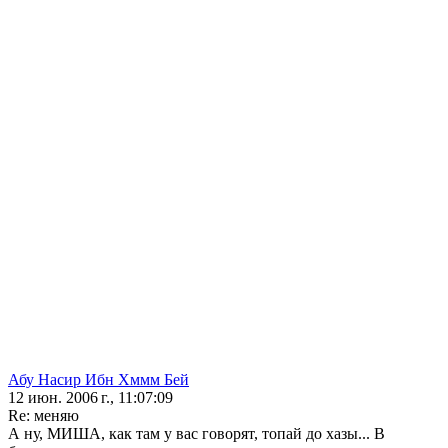
Абу Насир Ибн Хммм Бей
12 июн. 2006 г., 11:07:09
Re: меняю
А ну, МИША, как там у вас говорят, топай до хазы... В