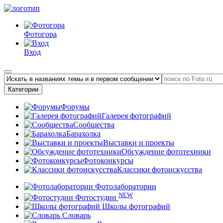
Фотогора
Вход
Категории
Форумы
Галерея фотографий
Сообщества
Барахолка
Выставки и проекты
Обсуждение фототехники
Фотоконкурсы
Классики фотоискусства
Фотолаборатории
NEW
Фотостудии
Школы фотографий
Словарь