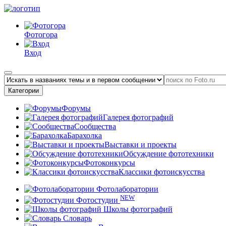
Фотогора
Вход
Категории
Форумы
Галерея фотографий
Сообщества
Барахолка
Выставки и проекты
Обсуждение фототехники
Фотоконкурсы
Классики фотоискусства
Фотолаборатории
NEW
Фотостудии
Школы фотографий
Словарь