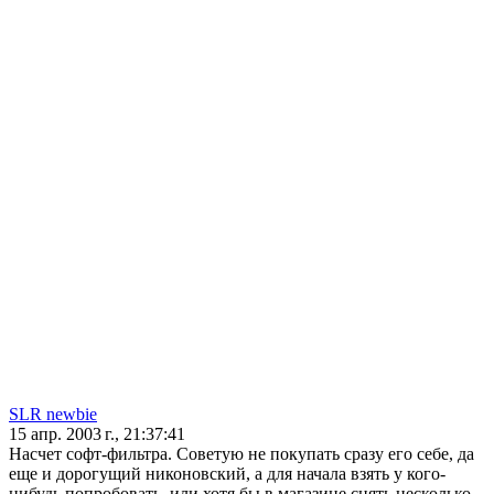
SLR newbie
15 апр. 2003 г., 21:37:41
Насчет софт-фильтра. Советую не покупать сразу его себе, да
еще и дорогущий никоновский, а для начала взять у кого-
нибудь попробовать, или хотя бы в магазине снять несколько