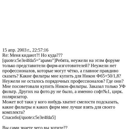
15 апр. 2003 г., 22:57:16
Re: Меня кидают?! Но куда???
[quote:c5e3e4fda5="арамо"]Ребята, неужели на этлм форуме
только представители фирм-изготовителей? Неужели нет
профессионалов, которые могут чётко, а главное правдиво
сказать? Какие фильтры мне купить для Никон Ф65+50/1,8?
Неужели не осталось порядочных профессионалов? Где они?
Мне посоветовали купить Никон-фильтры. Заказал только УФ
фильтр. Других на фото.ру не было, а именно софт№1, цирк.
поляризатор.
Может всё таки у кого нибудь хватит смелости подсказать,
какие фильтры и каких фирм мне лучше взять для своего
комплекта?
Спасибо[/quote:c5e3e4fda5]
Вы сами знаете чего вы хотите??