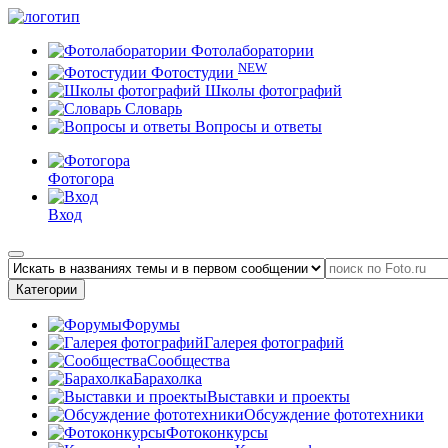
Фотолаборатории
NEW
Фотостудии
Школы фотографий
Словарь
Вопросы и ответы
Фотогора
Вход
Категории
Форумы
Галерея фотографий
Сообщества
Барахолка
Выставки и проекты
Обсуждение фототехники
Фотоконкурсы