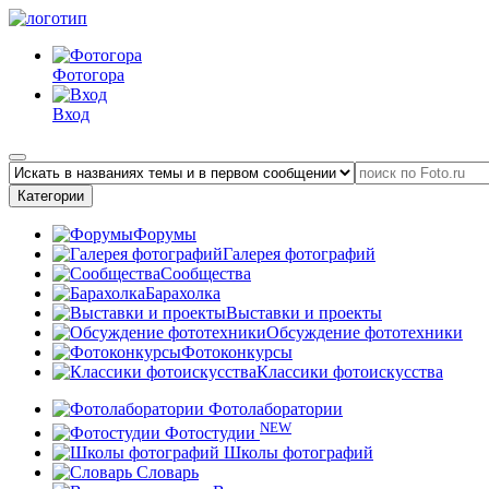
Фотогора
Вход
Категории
Форумы
Галерея фотографий
Сообщества
Барахолка
Выставки и проекты
Обсуждение фототехники
Фотоконкурсы
Классики фотоискусства
Фотолаборатории
NEW
Фотостудии
Школы фотографий
Словарь