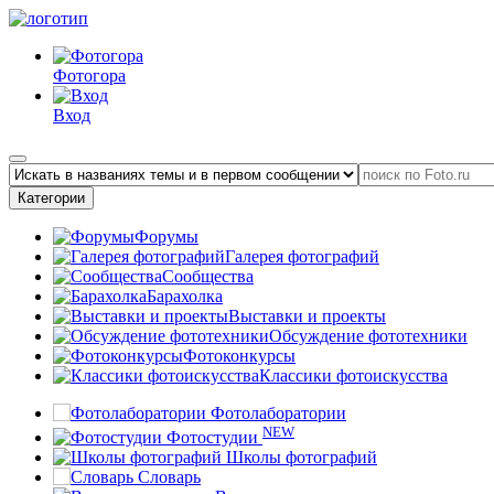
Фотогора
Вход
Категории
Форумы
Галерея фотографий
Сообщества
Барахолка
Выставки и проекты
Обсуждение фототехники
Фотоконкурсы
Классики фотоискусства
Фотолаборатории
NEW
Фотостудии
Школы фотографий
Словарь