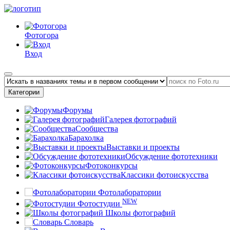
Фотогора
Вход
Категории
Форумы
Галерея фотографий
Сообщества
Барахолка
Выставки и проекты
Обсуждение фототехники
Фотоконкурсы
Классики фотоискусства
Фотолаборатории
NEW
Фотостудии
Школы фотографий
Словарь