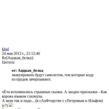
klod
24 мая 2012 г., 21:12:46
Re[Аццкая_белка]:
Цитата:
от: Аццкая_белка
эвакуировать будут самолетом, тем которые воду
из прудов зачерпывают.
чЁта вспомнились страшные сказки. А заодно присказки - Как
корова языком слизнула.
А мош так и надо... (в сАаФторстве с сПетровым и Ильфом)
(с?)