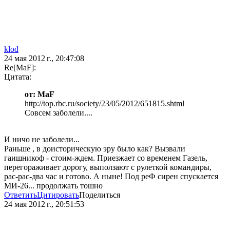
klod
24 мая 2012 г., 20:47:08
Re[MaF]:
Цитата:
от: MaF
http://top.rbc.ru/society/23/05/2012/651815.shtml
Совсем заболели....
И ничо не заболели...
Раньше , в доисторическую эру было как? Вызвали
гаишникоф - стоим-ждем. Приезжает со временем Газель,
перегораживает дорогу, выползают с рулеткой командиры,
рас-рас-два час и готово. А ныне! Под реФ сирен спускается
МИ-26... продолжать тошно
Ответить
Цитировать
Поделиться
24 мая 2012 г., 20:51:53