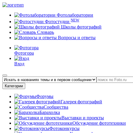
Фотолаборатории
NEW
Фотостудии
Школы фотографий
Словарь
Вопросы и ответы
Фотогора
Вход
Категории
Форумы
Галерея фотографий
Сообщества
Барахолка
Выставки и проекты
Обсуждение фототехники
Фотоконкурсы