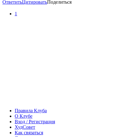
Ответить
Цитировать
Поделиться
1
Правила Клуба
О Клубе
Вход / Регистрация
ХудСовет
Как связаться