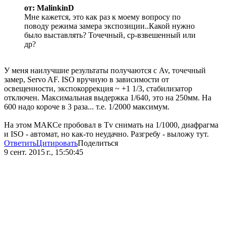
от: MalinkinD
Мне кажется, это как раз к моему вопросу по
поводу режима замера экспозиции..Какой нужно
было выставлять? Точечный, ср-взвешенный или
др?
У меня наилучшие результаты получаются с Av, точечный
замер, Servo AF. ISO вручную в зависимости от
освещенности, экспокоррекция ~ +1 1/3, стабилизатор
отключен. Максимальная выдержка 1/640, это на 250мм. На
600 надо короче в 3 раза... т.е. 1/2000 максимум.
На этом МАКСе пробовал в Tv снимать на 1/1000, диафрагма
и ISO - автомат, но как-то неудачно. Разгребу - выложу тут.
Ответить
Цитировать
Поделиться
9 сент. 2015 г., 15:50:45