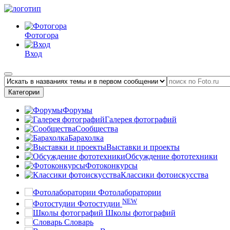
Фотогора
Вход
Категории
Форумы
Галерея фотографий
Сообщества
Барахолка
Выставки и проекты
Обсуждение фототехники
Фотоконкурсы
Классики фотоискусства
Фотолаборатории
NEW
Фотостудии
Школы фотографий
Словарь