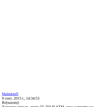
MalinkinD
9 сент. 2015 г., 14:34:53
Re[suzom]:
Хорошее стекло, имею 55-250 IS STM, цена-качество на