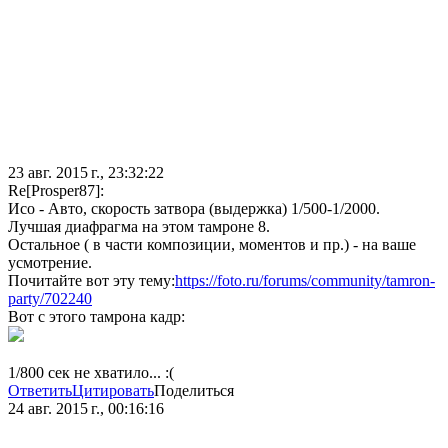
23 авг. 2015 г., 23:32:22
Re[Prosper87]:
Исо - Авто, скорость затвора (выдержка) 1/500-1/2000.
Лучшая диафрагма на этом тамроне 8.
Остальное ( в части композиции, моментов и пр.) - на ваше
усмотрение.
Почитайте вот эту тему:
https://foto.ru/forums/community/tamron-
party/702240
Вот с этого тамрона кадр:
1/800 сек не хватило... :(
Ответить
Цитировать
Поделиться
24 авг. 2015 г., 00:16:16