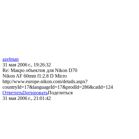
azelman
31 мая 2006 г., 19:26:32
Re: Макро объектив для Nikon D70
Nikon AF 60mm f1:2.8 D Micro
http://www.europe-nikon.com/details.aspx?
countryId=17&languageId=17&prodId=286&catId=124
Ответить
Цитировать
Поделиться
31 мая 2006 г., 21:01:42