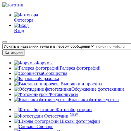
Фотогора
Вход
Категории
Форумы
Галерея фотографий
Сообщества
Барахолка
Выставки и проекты
Обсуждение фототехники
Фотоконкурсы
Классики фотоискусства
Фотолаборатории
NEW
Фотостудии
Школы фотографий
Словарь