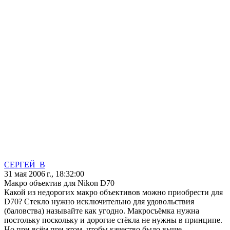
СЕРГЕЙ_В
31 мая 2006 г., 18:32:00
Макро объектив для Nikon D70
Какой из недорогих макро объективов можно приобрести для
D70? Стекло нужно исключительно для удовольствия
(баловства) называйте как угодно. Макросъёмка нужна
постольку поскольку и дорогие стёкла не нужны в принципе.
Но при всём при этом, чтобы качество было выше