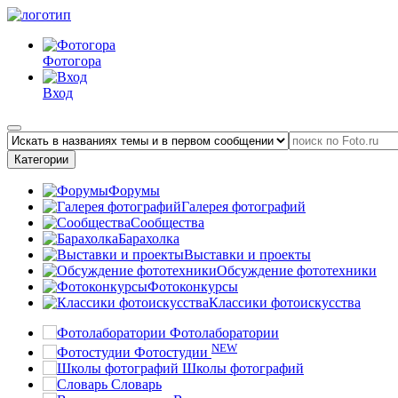
Фотогора
Вход
Категории
Форумы
Галерея фотографий
Сообщества
Барахолка
Выставки и проекты
Обсуждение фототехники
Фотоконкурсы
Классики фотоискусства
Фотолаборатории
NEW
Фотостудии
Школы фотографий
Словарь