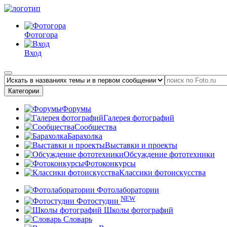
Фотогора
Вход
Категории
Форумы
Галерея фотографий
Сообщества
Барахолка
Выставки и проекты
Обсуждение фототехники
Фотоконкурсы
Классики фотоискусства
Фотолаборатории
NEW
Фотостудии
Школы фотографий
Словарь