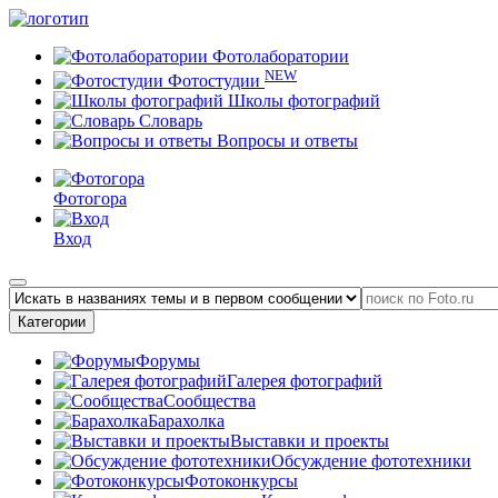
Фотолаборатории
NEW
Фотостудии
Школы фотографий
Словарь
Вопросы и ответы
Фотогора
Вход
Категории
Форумы
Галерея фотографий
Сообщества
Барахолка
Выставки и проекты
Обсуждение фототехники
Фотоконкурсы