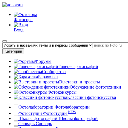
Фотогора
Вход
Категории
Форумы
Галерея фотографий
Сообщества
Барахолка
Выставки и проекты
Обсуждение фототехники
Фотоконкурсы
Классики фотоискусства
Фотолаборатории
NEW
Фотостудии
Школы фотографий
Словарь