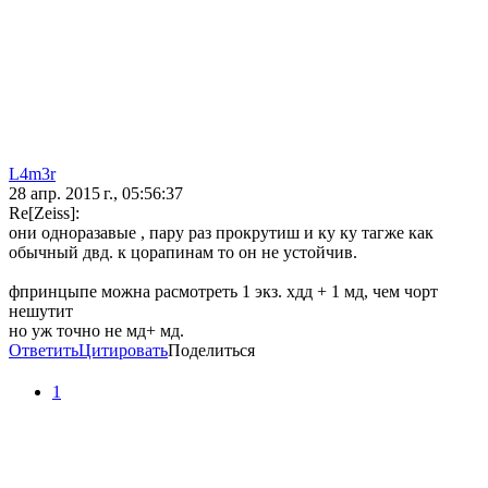
L4m3r
28 апр. 2015 г., 05:56:37
Re[Zeiss]:
они одноразавые , пару раз прокрутиш и ку ку тагже как
обычный двд. к цорапинам то он не устойчив.
фпринцыпе можна расмотреть 1 экз. хдд + 1 мд, чем чорт
нешутит
но уж точно не мд+ мд.
Ответить
Цитировать
Поделиться
1