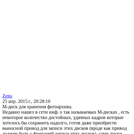
Zeiss
25 апр. 2015 г., 20:28:10
M-диск для хранения фотоархива.
Недавно нашел в сети инф. о так называемых М-дисках , есть
некоторое количество достойных, удачных кадров которые
хотелось бы сохранить надолго, готов даже приобрести
выносной привод для записи этих дисков (вроде как привод
должен быть с функцией записи этих дисков), сами диски