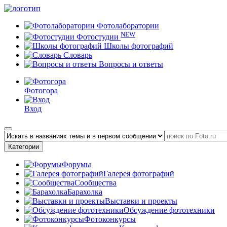
Фотолаборатории
NEW
Фотостудии
Школы фотографий
Словарь
Вопросы и ответы
Фотогора
Вход
Категории
Форумы
Галерея фотографий
Сообщества
Барахолка
Выставки и проекты
Обсуждение фототехники
Фотоконкурсы