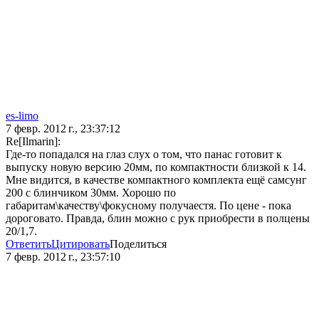
es-limo
7 февр. 2012 г., 23:37:12
Re[Ilmarin]:
Где-то попадался на глаз слух о том, что панас готовит к
выпуску новую версию 20мм, по компактности близкой к 14.
Мне видится, в качестве компактного комплекта ещё самсунг
200 с блинчиком 30мм. Хорошо по
габаритам\качеству\фокусному получаестя. По цене - пока
дороговато. Правда, блин можно с рук приобрести в полцены
20/1,7.
Ответить
Цитировать
Поделиться
7 февр. 2012 г., 23:57:10