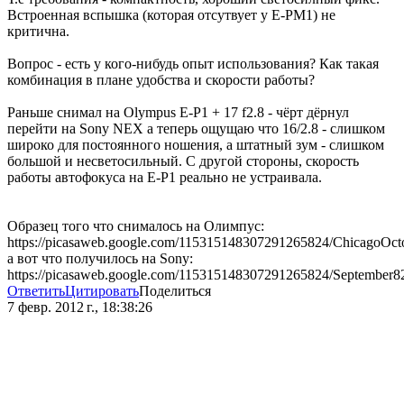
Встроенная вспышка (которая отсутвует у E-PM1) не
критична.
Вопрос - есть у кого-нибудь опыт использования? Как такая
комбинация в плане удобства и скорости работы?
Раньше снимал на Olympus E-P1 + 17 f2.8 - чёрт дёрнул
перейти на Sony NEX а теперь ощущаю что 16/2.8 - слишком
широко для постоянного ношения, а штатный зум - слишком
большой и несветосильный. С другой стороны, скорость
работы автофокуса на E-P1 реально не устраивала.
Образец того что снималось на Олимпус:
https://picasaweb.google.com/115315148307291265824/ChicagoOct
а вот что получилось на Sony:
https://picasaweb.google.com/115315148307291265824/September8
Ответить
Цитировать
Поделиться
7 февр. 2012 г., 18:38:26