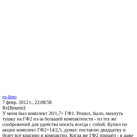
es-limo
7 февр. 2012 г., 22:08:58
Re[Ilmarin]:
У меня был комплект 20/1,7+ ГФ1. Решил, было, махнуть
тушку на ГФ2 из-за большей компактности - из тех же
сообрежений для удобства носить всегда с собой. Купил по
акции комплект ГФ2+14/2,5, думал: поставлю двадцатку и
будет всё красиво и компактно. Когда же ГФ2 пришёл - я даже