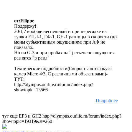
от:Filippe
Поддержу!
20/1,7 вообще неспешный и при пересадке на
тушки ЕПЛ-1, ГФ-1, GH-1 разницы в скорости (по
моим субьективным ощущениям) при АФ не
показало...
Но на G-3 и при пробах на Третьепене ощущения
разнятся "в разы"
Технические подробности(Скорость автофокуса
камер Micro 4/3, С различными объективами)-
ТУТ:
http://olympus.ourlife.ru/forum/index.php?
showtopic=13566
Подробнее
тут еще EP3 и GH2 http://olympus.ourlife.ru/forum/index.php?
showtopic=19319&st=260