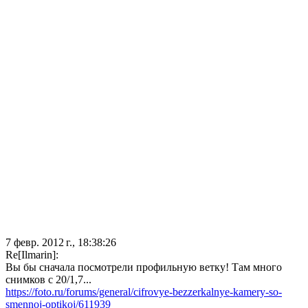
7 февр. 2012 г., 18:38:26
Re[Ilmarin]:
Вы бы сначала посмотрели профильную ветку! Там много
снимков с 20/1,7...
https://foto.ru/forums/general/cifrovye-bezzerkalnye-kamery-so-
smennoj-optikoj/611939