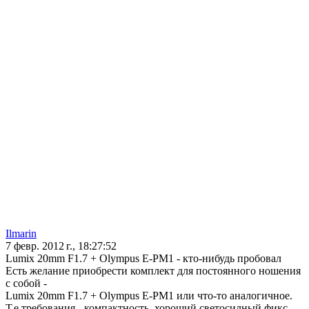
Ilmarin
7 февр. 2012 г., 18:27:52
Lumix 20mm F1.7 + Olympus E-PM1 - кто-нибудь пробовал
Есть желание приобрести комплект для постоянного ношения
с собой -
Lumix 20mm F1.7 + Olympus E-PM1 или что-то аналогичное.
Т.е требования - компактность, хороший светосилный фикс.