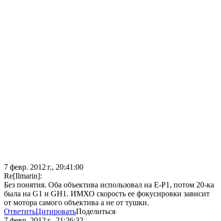
7 февр. 2012 г., 20:41:00
Re[Ilmarin]:
Без понятия. Оба объектива использовал на Е-Р1, потом 20-ка
была на G1 и GH1. ИМХО скорость ее фокусировки зависит
от мотора самого объектива а не от тушки.
Ответить
Цитировать
Поделиться
7 февр. 2012 г., 21:26:32