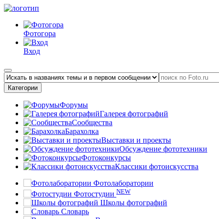
Фотогора
Вход
Категории
Форумы
Галерея фотографий
Сообщества
Барахолка
Выставки и проекты
Обсуждение фототехники
Фотоконкурсы
Классики фотоискусства
Фотолаборатории
NEW
Фотостудии
Школы фотографий
Словарь