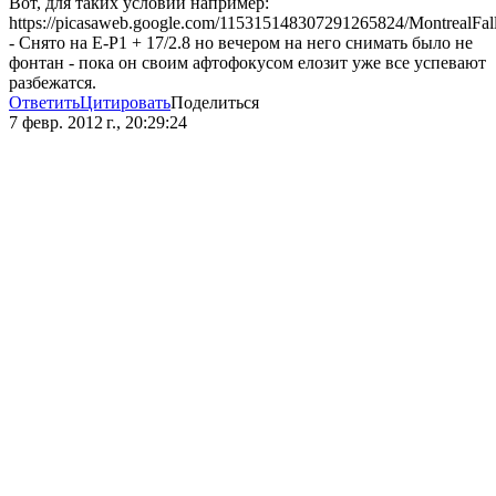
Вот, для таких условий например:
https://picasaweb.google.com/115315148307291265824/MontrealF
- Снято на E-P1 + 17/2.8 но вечером на него снимать было не
фонтан - пока он своим афтофокусом елозит уже все успевают
разбежатся.
Ответить
Цитировать
Поделиться
7 февр. 2012 г., 20:29:24