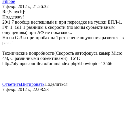
Filippe
7 февр. 2012 г., 21:26:32
Re[Sanych]:
Поддержу!
20/1,7 вообще неспешный и при пересадке на тушки ЕПЛ-1,
ГФ-1, GH-1 разницы в скорости (по моим субьективным
ощущениям) при АФ не показало...
Но на G-3 и при пробах на Третьепене ощущения разнятся "в
разы"
Технические подробности(Скорость автофокуса камер Micro
4/3, С различными объективами)- ТУТ:
http://olympus.ourlife.ru/forum/index.php?showtopic=13566
Ответить
Цитировать
Поделиться
7 февр. 2012 г., 22:08:58