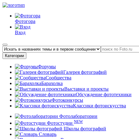
Фотогора
Вход
Категории
Форумы
Галерея фотографий
Сообщества
Барахолка
Выставки и проекты
Обсуждение фототехники
Фотоконкурсы
Классики фотоискусства
Фотолаборатории
NEW
Фотостудии
Школы фотографий
Словарь