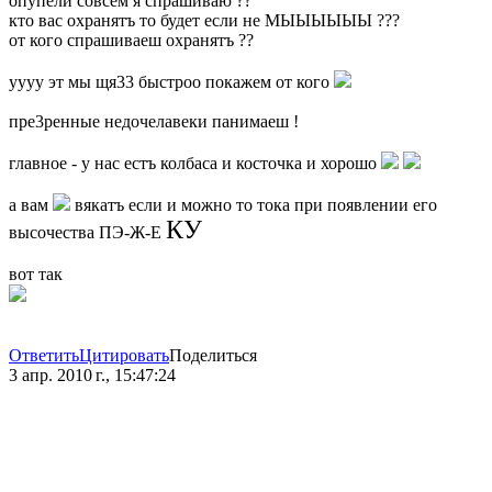
опупели совсем я спрашиваю ??
кто вас охранятъ то будет если не МЫЫЫЫЫЫ ???
от кого спрашиваеш охранятъ ??
уууу эт мы щя33 быстроо покажем от кого
пре3ренные недочелавеки панимаеш !
главное - у нас естъ колбаса и косточка и хорошо
а вам
вякатъ если и можно то тока при появлении его
КУ
высочества ПЭ-Ж-Е
вот так
Ответить
Цитировать
Поделиться
3 апр. 2010 г., 15:47:24