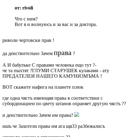
от: rivoli
Что с ним?
Вот я и волнуюсь и за вас и за доктора.
риволи чертовски прав !
права
да деиствителъно 3ачем
?
А И бабулъке С правами человека ещо тут ?-
че та пыхтят ?ГЛУМИ СТАРУШЕК кулаками - ату
ПРЕДАТЕЛЕИ НАШЕГО КАМУНИ3МЪМА !
ВОТ скажите нафига на планете плюк
где одна чястъ имеющяя права в соответствии с
субординациеи по цвету штанов охраняет другую чястъ ??
и деиствителъно 3ачем им права?
ишъ че 3ахотели права им ага щя33 ра3бежалисъ