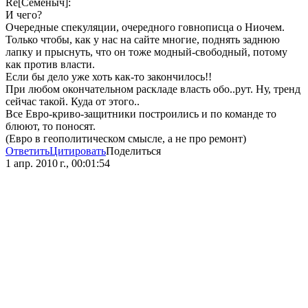
Re[Семёныч]:
И чего?
Очередные спекуляции, очередного говнописца о Ниочем.
Только чтобы, как у нас на сайте многие, поднять заднюю
лапку и прыснуть, что он тоже модный-свободный, потому
как против власти.
Если бы дело уже хоть как-то закончилось!!
При любом окончательном раскладе власть обо..рут. Ну, тренд
сейчас такой. Куда от этого..
Все Евро-криво-защитники построились и по команде то
блюют, то поносят.
(Евро в геополитическом смысле, а не про ремонт)
Ответить
Цитировать
Поделиться
1 апр. 2010 г., 00:01:54