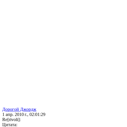
Дорогой Джордж
1 апр. 2010 г., 02:01:29
Re[rivoli]:
Цитата: