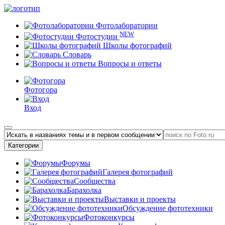
Фотолаборатории
NEW
Фотостудии
Школы фотографий
Словарь
Вопросы и ответы
Фотогора
Вход
Категории
Форумы
Галерея фотографий
Сообщества
Барахолка
Выставки и проекты
Обсуждение фототехники
Фотоконкурсы