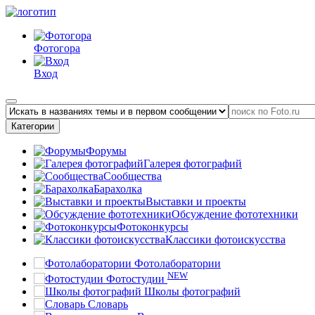
Фотогора
Вход
Категории
Форумы
Галерея фотографий
Сообщества
Барахолка
Выставки и проекты
Обсуждение фототехники
Фотоконкурсы
Классики фотоискусства
Фотолаборатории
NEW
Фотостудии
Школы фотографий
Словарь