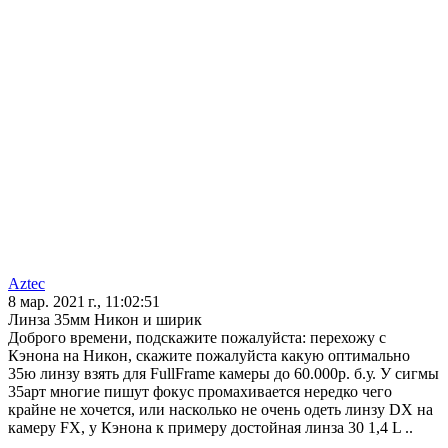
Aztec
8 мар. 2021 г., 11:02:51
Линза 35мм Никон и ширик
Доброго времени, подскажите пожалуйста: перехожу с
Кэнона на Никон, скажите пожалуйста какую оптимально
35ю линзу взять для FullFrame камеры до 60.000р. б.у. У сигмы
35арт многие пишут фокус промахивается нередко чего
крайне не хочется, или насколько не очень одеть линзу DX на
камеру FX, у Кэнона к примеру достойная линза 30 1,4 L ..