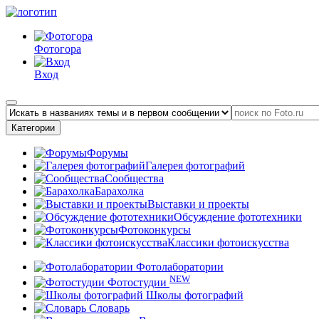
Фотогора
Вход
Категории
Форумы
Галерея фотографий
Сообщества
Барахолка
Выставки и проекты
Обсуждение фототехники
Фотоконкурсы
Классики фотоискусства
Фотолаборатории
NEW
Фотостудии
Школы фотографий
Словарь