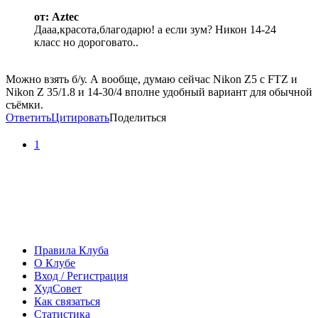
от: Aztec
Дааа,красота,благодарю! а если зум? Никон 14-24
класс но дороговато..
Можно взять б/у. А вообще, думаю сейчас Nikon Z5 c FTZ и
Nikon Z 35/1.8 и 14-30/4 вполне удобный вариант для обычной
съёмки.
Ответить
Цитировать
Поделиться
1
Правила Клуба
О Клубе
Вход / Регистрация
ХудСовет
Как связаться
Статистика