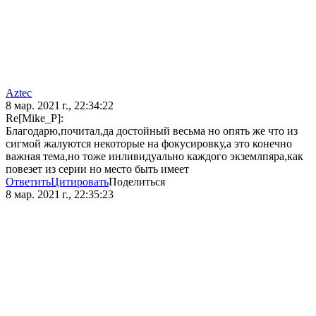
Aztec
8 мар. 2021 г., 22:34:22
Re[Mike_P]:
Благодарю,почитал,да достойный весьма но опять же что из
сигмой жалуются некоторые на фокусировку,а это конечно
важная тема,но тоже инливидуально каждого экземлпяра,как
повезет из серии но место быть имеет
Ответить
Цитировать
Поделиться
8 мар. 2021 г., 22:35:23