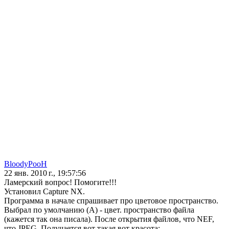
BloodyPooH
22 янв. 2010 г., 19:57:56
Ламерский вопрос! Помогите!!!
Установил Capture NX.
Программа в начале спрашивает про цветовое пространство.
Выбрал по умолчанию (А) - цвет. пространство файла
(кажется так она писала). После открытия файлов, что NEF,
что JPEG. Получается вот такая вот красота: