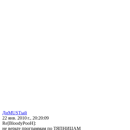
ДиMUSTый
22 янв. 2010 г., 20:20:09
Re[BloodyPooH]:
не верьте программам по ТЯПНИЦАМ