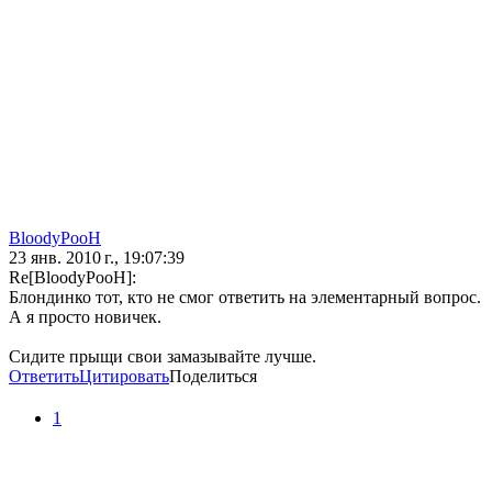
BloodyPooH
23 янв. 2010 г., 19:07:39
Re[BloodyPooH]:
Блондинко тот, кто не смог ответить на элементарный вопрос.
А я просто новичек.
Сидите прыщи свои замазывайте лучше.
Ответить
Цитировать
Поделиться
1