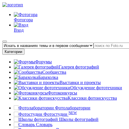
Фотогора
Вход
Категории
Форумы
Галерея фотографий
Сообщества
Барахолка
Выставки и проекты
Обсуждение фототехники
Фотоконкурсы
Классики фотоискусства
Фотолаборатории
NEW
Фотостудии
Школы фотографий
Словарь