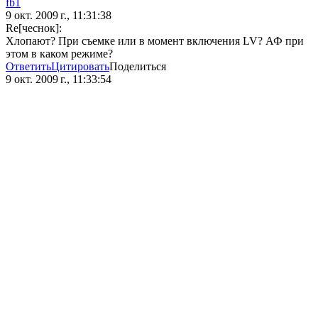
fb1
9 окт. 2009 г., 11:31:38
Re[чеснок]:
Хлопают? При съемке или в момент включения LV? АФ при
этом в каком режиме?
Ответить
Цитировать
Поделиться
9 окт. 2009 г., 11:33:54