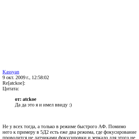
Kassyan
9 окт. 2009 г., 12:58:02
Re[atckoe]:
Цитата:
от: atckoe
Да да это я и имел ввиду :)
Не у всех тогда, а только в режиме быстрого АФ. Помимо
него к примеру в 5Д2 есть еже два режима, где фокусирование
проводится не датчиками фокусировки и зеркало для этого не