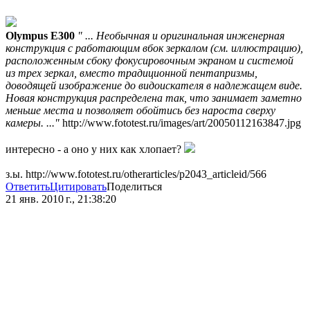
Olympus E300
" ... Необычная и оригинальная инженерная
конструкция с работающим вбок зеркалом (см. иллюстрацию),
расположенным сбоку фокусировочным экраном и системой
из трех зеркал, вместо традиционной пентапризмы,
доводящей изображение до видоискателя в надлежащем виде.
Новая конструкция распределена так, что занимает заметно
меньше места и позволяет обойтись без нароста сверху
камеры. ..."
http://www.fototest.ru/images/art/20050112163847.jpg
интересно - а оно у них как хлопает?
з.ы. http://www.fototest.ru/otherarticles/p2043_articleid/566
Ответить
Цитировать
Поделиться
21 янв. 2010 г., 21:38:20