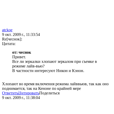
atckoe
9 окт. 2009 г., 11:33:54
Re[чеснок]:
Цитата:
от: чеснок
Привет.
Все ли зеркалки хлопают зеркалом при съемке в
режиме лайв-вью?
В частности интересуют Никон и Кэнон.
Хлопают во время включения режима лайввьюв, так как оно
поднимается, так на Кеноне по крайней мере
Ответить
Цитировать
Поделиться
9 окт. 2009 г., 11:38:04