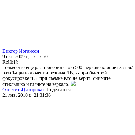
Виктор Иогансон
9 окт. 2009 г., 17:17:50
Re[fb1]:
Только что еще раз проверил свою 500- зеркало хлопает 3 /три/
раза 1-при включении режима ЛВ, 2- при быстрой
фокусировке и 3- при съемке Кто не верит- снимите
стеклышко и гляньте на зеркало!
Ответить
Цитировать
Поделиться
21 янв. 2010 г., 21:31:36