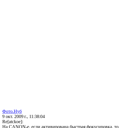
Фото.Нуб
9 окт. 2009 г., 11:38:04
Re[atckoe]:
На CANON-е, если активирована быстрая фокусировка, то