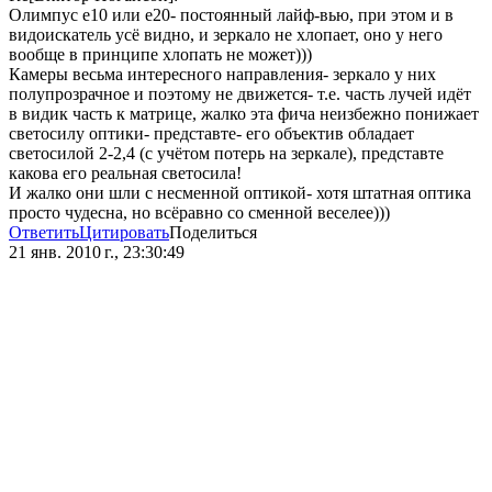
Олимпус е10 или е20- постоянный лайф-вью, при этом и в
видоискатель усё видно, и зеркало не хлопает, оно у него
вообще в принципе хлопать не может)))
Камеры весьма интересного направления- зеркало у них
полупрозрачное и поэтому не движется- т.е. часть лучей идёт
в видик часть к матрице, жалко эта фича неизбежно понижает
светосилу оптики- представте- его объектив обладает
светосилой 2-2,4 (с учётом потерь на зеркале), представте
какова его реальная светосила!
И жалко они шли с несменной оптикой- хотя штатная оптика
просто чудесна, но всёравно со сменной веселее)))
Ответить
Цитировать
Поделиться
21 янв. 2010 г., 23:30:49