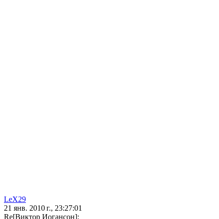
LeX29
21 янв. 2010 г., 23:27:01
Re[Виктор Иогансон]: