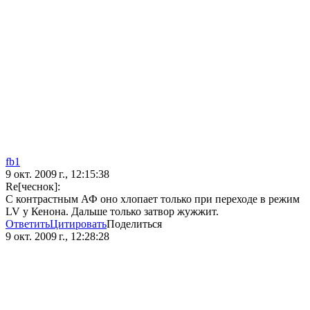
fb1
9 окт. 2009 г., 12:15:38
Re[чеснок]:
С контрастным АФ оно хлопает только при переходе в режим
LV у Кенона. Дальше только затвор жужжит.
Ответить
Цитировать
Поделиться
9 окт. 2009 г., 12:28:28