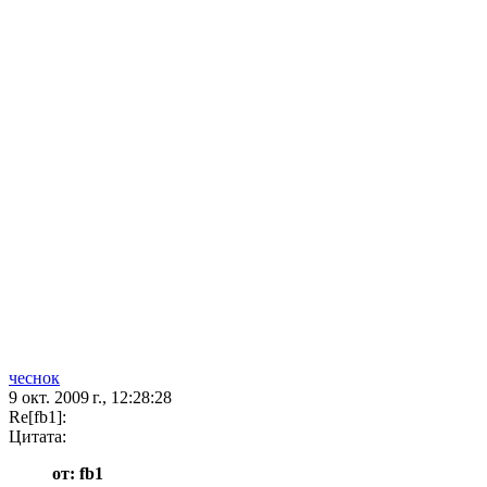
чеснок
9 окт. 2009 г., 12:28:28
Re[fb1]:
Цитата:
от: fb1