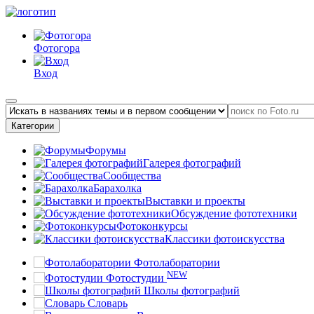
Фотогора
Вход
Категории
Форумы
Галерея фотографий
Сообщества
Барахолка
Выставки и проекты
Обсуждение фототехники
Фотоконкурсы
Классики фотоискусства
Фотолаборатории
NEW
Фотостудии
Школы фотографий
Словарь