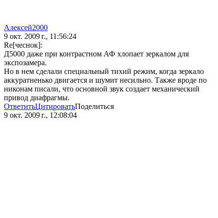
Алексей2000
9 окт. 2009 г., 11:56:24
Re[чеснок]:
Д5000 даже при контрастном АФ хлопает зеркалом для
экспозамера.
Но в нем сделали специальный тихий режим, когда зеркало
аккуратненько двигается и шумит несильно. Также вроде по
никонам писали, что основной звук создает механический
привод диафрагмы.
Ответить
Цитировать
Поделиться
9 окт. 2009 г., 12:08:04