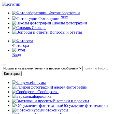
Фотолаборатории
NEW
Фотостудии
Школы фотографий
Словарь
Вопросы и ответы
Фотогора
Вход
Категории
Форумы
Галерея фотографий
Сообщества
Барахолка
Выставки и проекты
Обсуждение фототехники
Фотоконкурсы