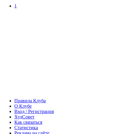
1
Правила Клуба
О Клубе
Вход / Регистрация
ХудСовет
Как связаться
Статистика
Реклама на сайте