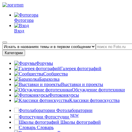
Фотогора
Вход
Категории
Форумы
Галерея фотографий
Сообщества
Барахолка
Выставки и проекты
Обсуждение фототехники
Фотоконкурсы
Классики фотоискусства
Фотолаборатории
NEW
Фотостудии
Школы фотографий
Словарь