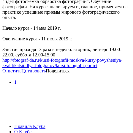
"идея-фотосъемка-обработка фотографий". Обучение
фотографии. На курсе анализируем и, главное, применяем на
практике успешные приемы мирового фотографического
опыта.
Начало курса - 14 мая 2019 г.
Окончание курса - 11 июля 2019 г.
Занятия проходят 3 раза в неделю: вторник, четверг 19.00-
22.00, суббота 12.00-15.00
http://fotograf-da.ru/kursi-fotografii-moskva/kursy-povysheniya-
kvalifikatsii-dlya-fotografov/kursi-fotografii-portret
Ответить
Цитировать
Поделиться
1
Правила Клуба
О Клубе