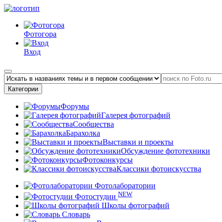
Фотогора
Вход
Категории
Форумы
Галерея фотографий
Сообщества
Барахолка
Выставки и проекты
Обсуждение фототехники
Фотоконкурсы
Классики фотоискусства
Фотолаборатории
NEW
Фотостудии
Школы фотографий
Словарь